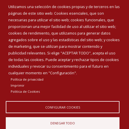
Eventos
Utilizamos una selección de cookies propias y de terceros en las
Corporación Municipal
páginas de este sitio web: Cookies esenciales, que son
Teléfonos de interés
necesarias para utilizar el sitio web; cookies funcionales, que
proporcionan una mejor facilidad de uso al utilizar el sitio web;
INICIAR SESIÓN
cookies de rendimiento, que utilizamos para generar datos
MAPA WEB
agregados sobre el uso y las estadísticas del sitio web; y cookies
de marketing, que se utilizan para mostrar contenido y
publicidad relevantes. Si elige "ACEPTAR TODO", acepta el uso
de todas las cookies. Puede aceptar y rechazar tipos de cookies
individuales y revocar su consentimiento para el futuro en
cualquier momento en "Configuración".
Política de privacidad
Imprimir
Politica de Cookies
CONFIGURAR COOKIES
Aviso Legal
Política de privacidad
Política de Cookies
DENEGAR TODO
Declaración de accesibilidad