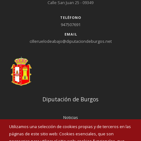
Calle San Juan 25 - 09349
TELÉFONO
947507691
EMAIL
cilleruelodeabajo@diputaciondeburgos.net
Diputación de Burgos
Noticias
Eventos
Utilizamos una selección de cookies propias y de terceros en las
Corporación Municipal
páginas de este sitio web: Cookies esenciales, que son
Teléfonos de interés