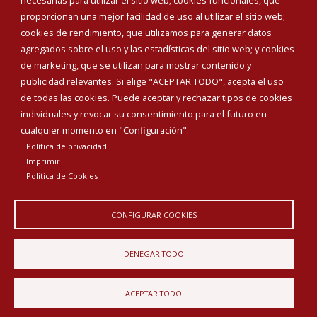
necesarias para utilizar el sitio web; cookies funcionales, que
proporcionan una mejor facilidad de uso al utilizar el sitio web;
INICIAR SESIÓN
cookies de rendimiento, que utilizamos para generar datos
MAPA WEB
agregados sobre el uso y las estadísticas del sitio web; y cookies
de marketing, que se utilizan para mostrar contenido y
publicidad relevantes. Si elige "ACEPTAR TODO", acepta el uso
de todas las cookies. Puede aceptar y rechazar tipos de cookies
individuales y revocar su consentimiento para el futuro en
cualquier momento en "Configuración".
Política de privacidad
Imprimir
Politica de Cookies
CONFIGURAR COOKIES
Aviso Legal
Política de privacidad
Política de Cookies
DENEGAR TODO
Declaración de accesibilidad
ACEPTAR TODO
Diputación de Burgos