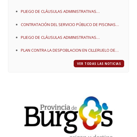
PLIEGO DE CLÁUSULAS ADMINISTRATIVAS
PARTICULARES PARA LA ADJUDICACIÓN POR CONCURSO
CONTRATACIÓN DEL SERVICIO PÚBLICO DE PISCINAS
DEL APROVECHAMIENTO CINEGÉTICO
MUNICIPALES Y EXPLOTACIÓN DEL BAR
CORRESPONDIENTE A LA CAZA MAYOR
PLIEGO DE CLÁUSULAS ADMINISTRATIVAS
PARTICULARES QUE HA DE REGIR EN LA ADJUDICACION
PLAN CONTRA LA DESPOBLACION EN CILLERUELO DE
DE LA GESTION DEL SERVICIO DE PISCINAS MUNICIPALES
ABAJO
Y BAR DE CILLERUELO DE ABAJO AÑO 2017
VER TODAS LAS NOTICIAS