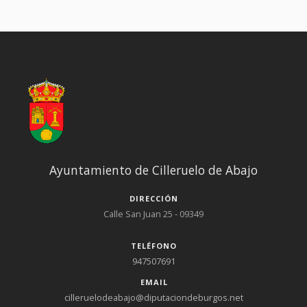
instalaciones podrá presentar su oferta hasta el día 1 de junio
de 2022 a las 16:00 h. El pliego de cláusulas administrativas se
halla en el Ayuntamiento y en la página web a disposición de los
interesados.
Ayuntamiento de Cilleruelo de Abajo
DIRECCIÓN
Calle San Juan 25 - 09349
TELÉFONO
947507691
EMAIL
cilleruelodeabajo@diputaciondeburgos.net