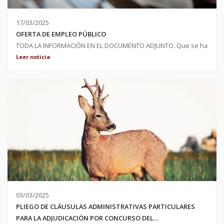
17/03/2025
OFERTA DE EMPLEO PÚBLICO
TODA LA INFORMACIÓN EN EL DOCUMENTO ADJUNTO. Que se ha
acordado por resolución de alcaldía del 17 de marzo de 2025 la
Leer noticia
convocatoria, mediante concurso público, de la contratación de
une persona para labores de alguacil en régimen de contrato
indefinido. Siendo inmediata la incorporación se abre un plazo
de 7 días naturales para presentar solicitudes desde el día de la
publicación de este escrito. (17 de marzo)
03/03/2025
PLIEGO DE CLÁUSULAS ADMINISTRATIVAS PARTICULARES
PARA LA ADJUDICACIÓN POR CONCURSO DEL